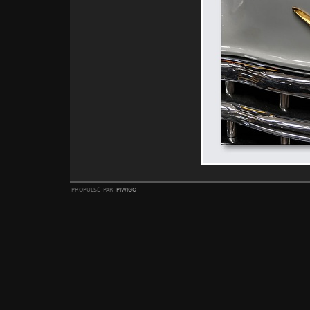
propulsé par
piwigo