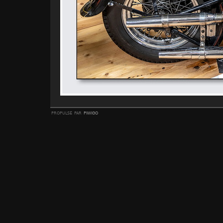
propulsé par
piwigo