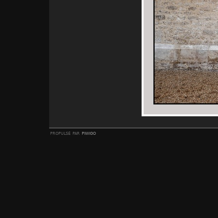
propulsé par
piwigo