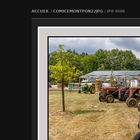
ACCUEIL
/
COMICEMONTPON22JPG
/
JPB 4686