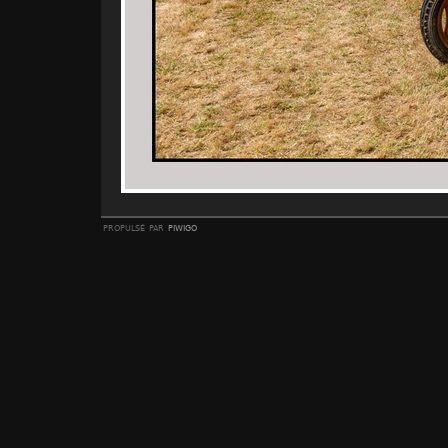
propulsé par
piwigo