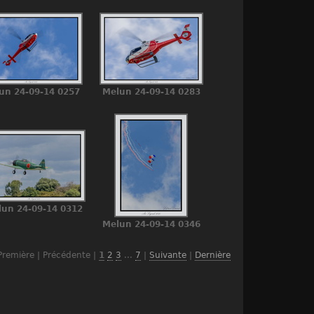
un 24-09-14 0257
Melun 24-09-14 0283
un 24-09-14 0312
Melun 24-09-14 0346
Première | Précédente |
1
2
3
...
7
|
Suivante
|
Dernière