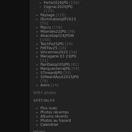
Ferte2026JPG
[150]
Cognac2026JPG
[119]
Paysage
[125]
IlluminationjdP2023
[55]
Macro
[156]
Milandes22JPG
[39]
AlsaceSept24JPGW
[154]
TeichFe25JPG
[29]
PdFFev25
[16]
Vincennes2025
[34]
Menagerie 03 23JPG
[31]
PairiDaiza205JPG
[81]
MarquenterreJPG
[59]
STmeardJPG
[33]
StMeardAout2025JPG
[78]
Astro
[14]
8493 photos
SPÉCIALES
Plus vues
Photos récentes
Albums récents
Photos au hasard
Calendrier