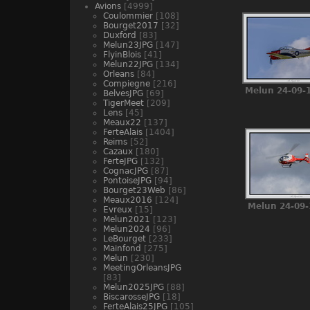
Avions
[4999]
Coulommier
[108]
Bourget2017
[32]
Duxford
[83]
Melun23JPG
[147]
FlyinBlois
[41]
Melun22JPG
[134]
Orleans
[84]
Compiegne
[216]
Melun 24-09-
BelvesJPG
[69]
TigerMeet
[209]
Lens
[45]
Meaux22
[137]
FerteAlais
[1404]
Reims
[52]
Cazaux
[180]
FerteJPG
[132]
CognacJPG
[87]
PontoiseJPG
[94]
Bourget23Web
[86]
Meaux2016
[124]
Melun 24-09-
Evreux
[15]
Melun2021
[123]
Melun2024
[96]
LeBourget
[233]
Mainfond
[275]
Melun
[230]
MeetingOrleansJPG
[83]
Melun2025JPG
[88]
BiscarosseJPG
[18]
FerteAlais25JPG
[105]