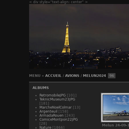
< div style="text-align: center" >
MENU
»
ACCUEIL
/
AVIONS
/
MELUN2024
96
ALBUMS
RetromobileJPG
[101]
TeknicMuseum23JPG
[181]
MarcheNoelColmar
[13]
Argenteuil
[158]
ArmadaRouen
[243]
ComiceMontpon22JPG
[28]
Melun 24-09-
Nature
[1866]